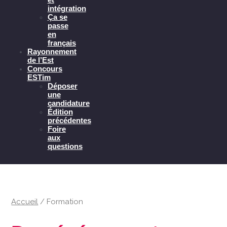
intégration
Ça se
passe
en
français
Rayonnement
de l’Est
Concours
ESTim
Déposer
une
candidature
Édition
précédentes
Foire
aux
questions
Accueil
/
Formation