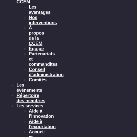
CCEM
Les
avantages
Nos
interventions
À
propos
de la
CCEM
Équipe
Partenariats
et
commandites
Conseil
d’administration
Comités
Les
événements
Répertoire
des membres
Les services
Aide à
l’innovation
Aide à
l’exportation
Accueil
et