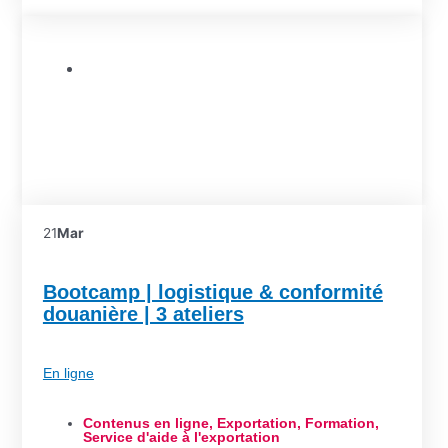
Formation
21
Mar
Bootcamp | logistique & conformité
douanière | 3 ateliers
En ligne
Contenus en ligne
,
Exportation
,
Formation
,
Service d'aide à l'exportation