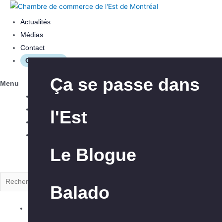
Actualités
Médias
Contact
Connexion
Les avantages
Aide à l’innovation
Ça se passe dans
Menu
Actualités
Médias
l'Est
Nos interventions
Aide à l’exportation
Contact
Connexion
Le Blogue
À propos de la
Club Exportateurs
Rechercher
CCEM
MTL
Balado
Explorer la CCEM