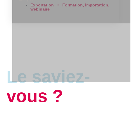
Exportation
•
Formation, importation,
webinaire
Le saviez-
vous ?
Saviez-vous que vous pouvez sauver
jusqu’à 25% sur les événements en étant
membre?