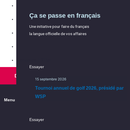
Accueil et
Les événements
Ça se passe en français
Équipe
Répertoire des membres
intégration
Une initiative pour faire du français
Partenaires
Les services
la langue officielle de vos affaires
Conseil d'administration
Ça se passe dans l’Est
Comités
Ça se passe en français, ça
Concours ESTim
Essayer
continue
Essayer
Devenir membre
15 septembre 2026
Une initiative pour faire du français
15 septembre 2026
la langue officielle de vos affaires
Tournoi annuel de golf 2026, présidé par
Tournoi annuel de golf 2026, présidé par
WSP
Menu
WSP
Explorer
Essayer
la