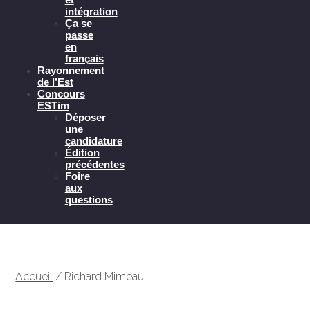
intégration
Ça se
passe
en
français
Rayonnement
de l’Est
Concours
ESTim
Déposer
une
candidature
Édition
précédentes
Foire
aux
questions
Accueil
/
Richard Mimeau