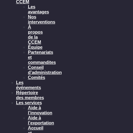
CCEM
Les
avantages
Nos
interventions
À
propos
de la
CCEM
Équipe
Partenariats
et
commandites
Conseil
d’administration
Comités
Les
événements
Répertoire
des membres
Les services
Aide à
l’innovation
Aide à
l’exportation
Accueil
et