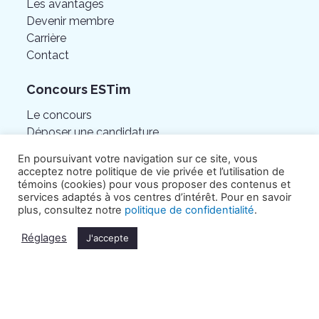
Les avantages
Devenir membre
Carrière
Contact
Concours ESTim
Le concours
Déposer une candidature
Éditions précédentes
En poursuivant votre navigation sur ce site, vous
Foire aux questions
acceptez notre politique de vie privée et l’utilisation de
témoins (cookies) pour vous proposer des contenus et
services adaptés à vos centres d’intérêt. Pour en savoir
plus, consultez notre
politique de confidentialité
.
Réglages
J'accepte
©Chambre de commerce de l’Est de Montréal.
Tous droits réservés.
Politique de confidentialité
.