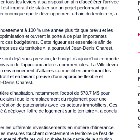
r tous les leviers à sa disposition afin d’accélérer l’arrivée
. Il est impératif de statuer sur un projet performant qui
 économique que le développement urbain du territoire », a
’endettement à 100 % une année plus tôt que prévu et les
P
ptimisation et ouvrent la porte à de plus importantes
ices budgétaires. Cette rigueur est essentielle afin de
reprises du territoire », a poursuivi Jean-Denis Charest.
re sont déjà sous pression, le budget d’aujourd’hui comporte
niveau de l’appui aux artères commerciales
.
La Ville devra
 un environnement d’affaires compétitif en améliorant les
ratif et en faisant preuve d’une approche flexible et
an-Denis Charest.
ière d’habitation, notamment l’octroi de 578,7 M$ pour
iaux ainsi que le remplacement du règlement pour une
a création de partenariats avec les acteurs immobiliers. Ces
 déployer l’offre de logement sur le territoire », a conclu
r les différents investissements en matière d’itinérance,
Ces mesures touchent directement le territoire de l’est de
auté d’affaires qui souhaite faire partie de la solution