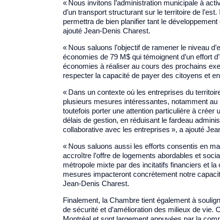
« Nous invitons l’administration municipale à active
d’un transport structurant sur le territoire de l’est
permettra de bien planifier tant le développement
ajouté Jean-Denis Charest.
« Nous saluons l’objectif de ramener le niveau d
économies de 79 M$ qui témoignent d’un effort d’o
économies à réaliser au cours des prochains exerc
respecter la capacité de payer des citoyens et ent
« Dans un contexte où les entreprises du territoi
plusieurs mesures intéressantes, notamment au 
toutefois porter une attention particulière à créer
délais de gestion, en réduisant le fardeau administ
collaborative avec les entreprises », a ajouté Je
« Nous saluons aussi les efforts consentis en mat
accroître l’offre de logements abordables et soc
métropole mixte par des incitatifs financiers et l
mesures impacteront concrètement notre capacité à
Jean-Denis Charest.
Finalement, la Chambre tient également à souligne
de sécurité et d’amélioration des milieux de vie. 
Montréal et sont largement appuyées par la commun