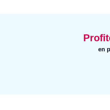
Profit
en p