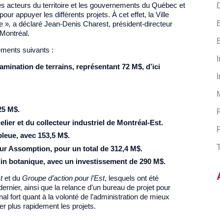
es acteurs du territoire et les gouvernements du Québec et
D
r appuyer les différents projets. À cet effet, la Ville
e »
,
a déclaré Jean-Denis Charest, président-directeur
Montréal.
ements suivants :
I
mination de terrains, représentant 72 M$, d’ici
I
25 M$.
lier et du collecteur industriel de Montréal-Est.
leue, avec 153,5 M$.
T
r Assomption, pour un total de 312,4 M$.
din botanique, avec un investissement de 290 M$.
t
et du
Groupe d’action pour l’Est
, lesquels ont été
nier, ainsi que la relance d’un bureau de projet pour
l fort quant à la volonté de l’administration de mieux
er plus rapidement les projets.