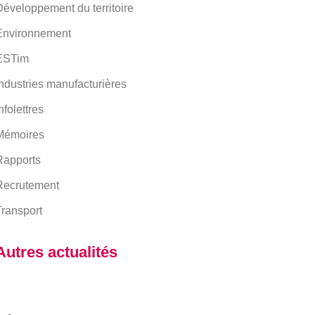
éveloppement du territoire
Environnement
ESTim
ndustries manufacturières
nfolettres
Mémoires
Rapports
Recrutement
ransport
Autres actualités