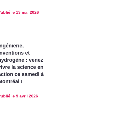
ublié le
13 mai 2026
Ingénierie,
inventions et
hydrogène : venez
vivre la science en
action ce samedi à
Montréal !
ublié le
9 avril 2026