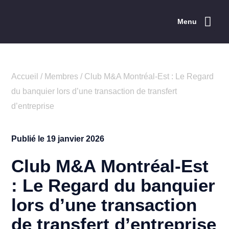
Menu
Explorer la CCEM
Les événements
Répertoire des membres
Les services
Rayonnement de l’Est
Concours ESTim
Accueil
/
Membres
/
Club M&A Montréal-Est : Le Regard
du banquier lors d’une transaction de transfert
d’entreprise
Publié le
19 janvier 2026
Club M&A Montréal-Est
: Le Regard du banquier
lors d’une transaction
de transfert d’entreprise