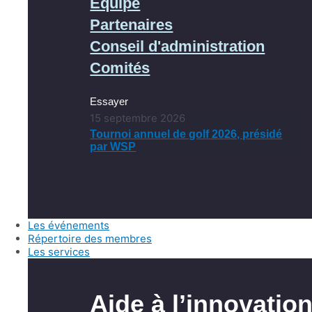
Équipe
Partenaires
Conseil d'administration
Comités
Essayer
15 septembre 2026
Tournoi annuel de golf 2026, présidé
par WSP
Les événements
Répertoire des membres
Les services
Aide à l’innovatio