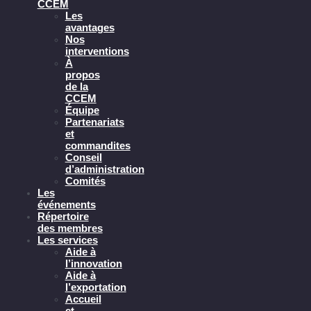
CCEM
Les
avantages
Nos
interventions
À
propos
de la
CCEM
Équipe
Partenariats
et
commandites
Conseil
d’administration
Comités
Les
événements
Répertoire
des membres
Les services
Aide à
l’innovation
Aide à
l’exportation
Accueil
et