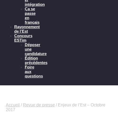
intégration
Ça se
passe
en
français
Rayonnement
de l’Est
Concours
ESTim
Déposer
une
candidature
Édition
précédentes
Foire
aux
questions
Accueil
/
Revue de presse
/
Enjeux de l’Est – Octobre
2017