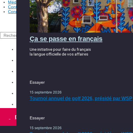
Conseil d'administration
Médias
Contact
Comités
Connexion
Essayer
15 septembre 2026
Rechercher
Ça se passe en français
Tournoi annuel de golf 2026, présidé par WSP
Explorer la CCEM
Une initiative pour faire du français
la langue officielle de vos affaires
Les événements
Ça se passe en français, ça
Répertoire des membres
continue
Les services
Essayer
Une initiative pour faire du français
la langue officielle de vos affaires
15 septembre 2026
Ça se passe dans l’Est
Tournoi annuel de golf 2026, présidé par WSP
Concours ESTim
Devenir membre
Essayer
15 septembre 2026