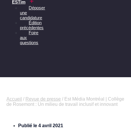
ESTim
Déposer
une
candidature
Édition
précédentes
Foire
aux
questions
Accueil
/
Revue de presse
/
Est Média Montréal | Collège
de Rosemont : Un milieu de travail inclusif et innovant
Publié le
4 avril 2021