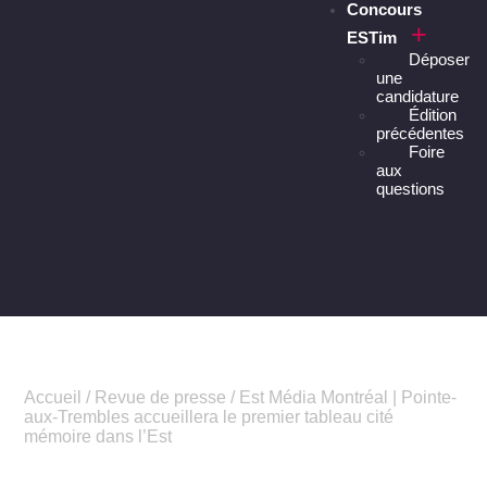
Concours
ESTim
Déposer
une
candidature
Édition
précédentes
Foire
aux
questions
Accueil
/
Revue de presse
/
Est Média Montréal | Pointe-
aux-Trembles accueillera le premier tableau cité
mémoire dans l’Est