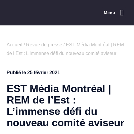
Menu
Explorer la CCEM
Les événements
Répertoire des membres
Les services
Rayonnement de l’Est
Concours ESTim
Accueil
/
Revue de presse
/
EST Média Montréal | REM
de l’Est : L’immense défi du nouveau comité aviseur
Publié le
25 février 2021
EST Média Montréal |
REM de l’Est :
L’immense défi du
nouveau comité aviseur