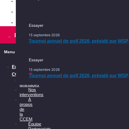
Conseil d'administration
Les services
Comités
Ça se passe en français, ça
Ça se passe dans l’Est
continue
Concours ESTim
Essayer
Essayer
Une initiative pour faire du français
la langue officielle de vos affaires
15 septembre 2026
Devenir membre
15 septembre 2026
Tournoi annuel de golf 2026, présidé par WSP
Tournoi annuel de golf 2026, présidé par WSP
Menu
Essayer
Explorer la
15 septembre 2026
CCEM
Tournoi annuel de golf 2026, présidé par WSP
Les
avantages
Nos
interventions
À
propos
de
la
CCEM
Équipe
Partenariats