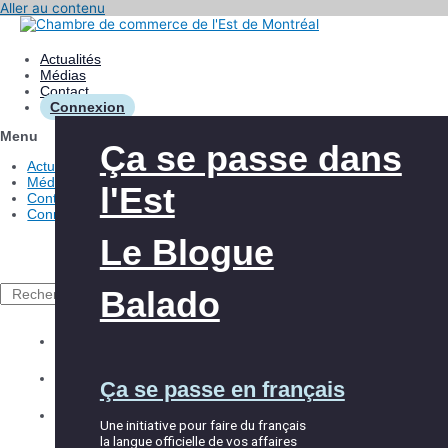
Aller au contenu
Actualités
Médias
Contact
Connexion
Menu
Les avantages
Aide à l’innovation
Ça se passe dans
Actualités
Médias
l'Est
Contact
Nos interventions
Aide à l’exportation
Connexion
Le Blogue
À propos de la
Club Exportateurs
CCEM
MTL
Balado
Rechercher
Explorer la CCEM
Accueil et
Les événements
Équipe
Ça se passe en français
intégration
Répertoire des membres
Partenaires
Une initiative pour faire du français
la langue officielle de vos affaires