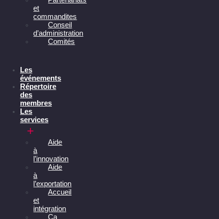
et
commandites
Conseil
d’administration
Comités
Les
événements
Répertoire
des
membres
Les
services
Aide
à
l’innovation
Aide
à
l’exportation
Accueil
et
intégration
Ça