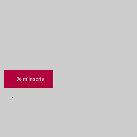
Accueil
/
Événements
/
5@6 Réseautage express
5@6 Réseautage express
Je m'inscris
Contenus en ligne
•
Gratuit, Réseautage