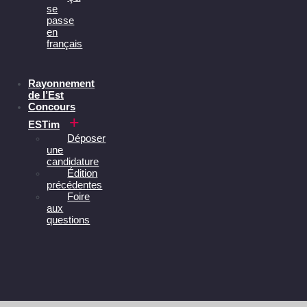
se
passe
en
français
Rayonnement
de l’Est
Concours
ESTim
Déposer
une
candidature
Édition
précédentes
Foire
aux
questions