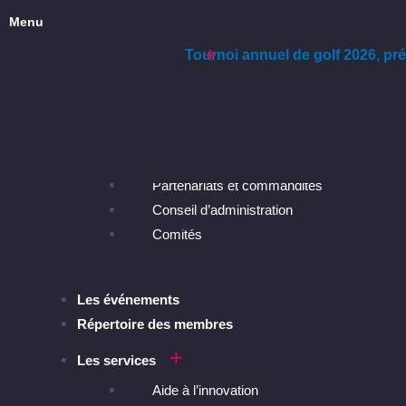
Menu
15 septembre 2026
15 septembre 2026
Tournoi annuel de golf 2026, p
Tournoi annuel de golf 2026, 
Explorer la CCEM
Les avantages
Nos interventions
À propos de la CCEM
Équipe
Partenariats et commandites
Conseil d’administration
Comités
Les événements
Répertoire des membres
Les services
Aide à l’innovation