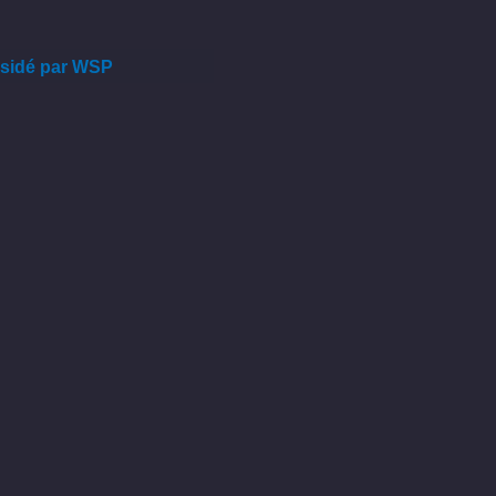
résidé par WSP
présidé par WSP