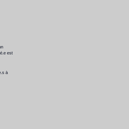
un
é.e est
e.s à