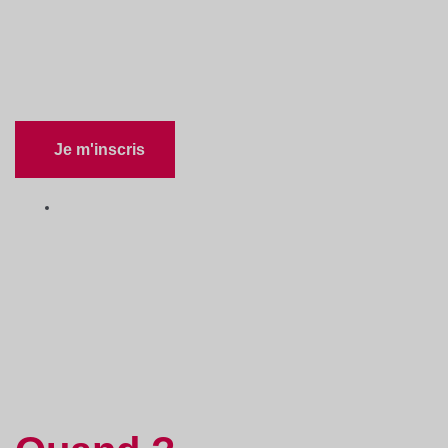
ABC de l’exportation
Je m'inscris
Contenus en ligne
•
Exportation