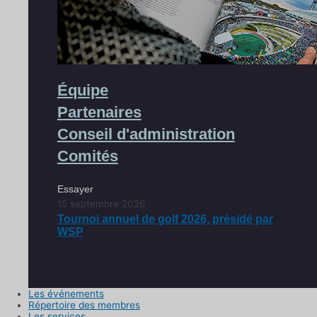
Équipe
Partenaires
Conseil d'administration
Comités
Essayer
15 septembre 2026
Tournoi annuel de golf 2026, présidé par
WSP
Les événements
Répertoire des membres
Les services