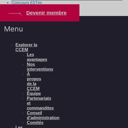
Concours ESTim
Devenir membre
Menu
Explorer la
CCEM
Les
avantages
Nos
interventions
À
propos
de la
CCEM
Équipe
Partenariats
et
commandites
Conseil
d’administration
Comités
Les