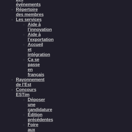
événements
Répertoire
des membres
Les services
Aide à
l’innovation
Aide à
l’exportation
Accueil
et
intégration
Ça se
passe
en
français
Rayonnement
de l’Est
Concours
ESTim
Déposer
une
candidature
Édition
précédentes
Foire
aux