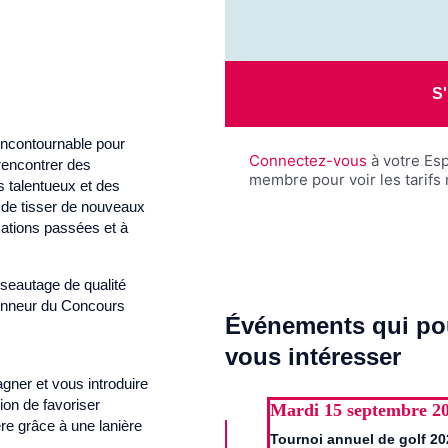
S'
incontournable pour
Connectez-vous
à votre Es
rencontrer des
membre pour voir les tarif
s talentueux et des
e de tisser de nouveaux
isations passées et à
éseautage de qualité
honneur du Concours
Événements qui po
vous intéresser
ner et vous introduire
on de favoriser
Mardi
15 septembre 2
ère grâce à une lanière
Tournoi annuel de golf 20