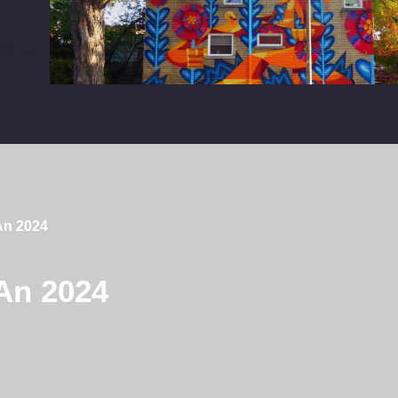
e dans l’Est
ESTim
An 2024
 An 2024