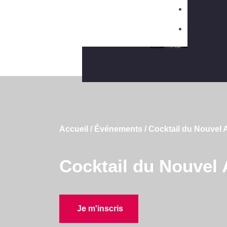
Ça se pass
Concours 
Accueil
/
Événements
/
Cocktail du Nouvel 
Cocktail du Nouvel
Je m'inscris