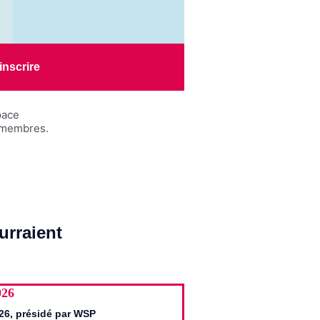
inscrire
pace
s membres.
urraient
026
26, présidé par WSP