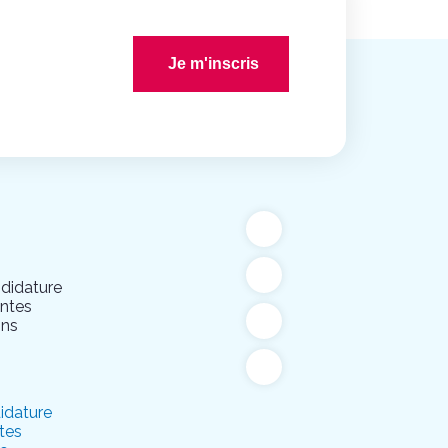
Je m'inscris
didature
entes
ons
idature
tes