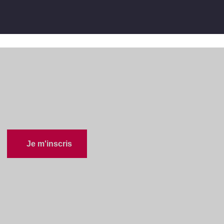
Accueil
/
Événements
/
Colloque PME 2020
Colloque PME 2020
Je m'inscris