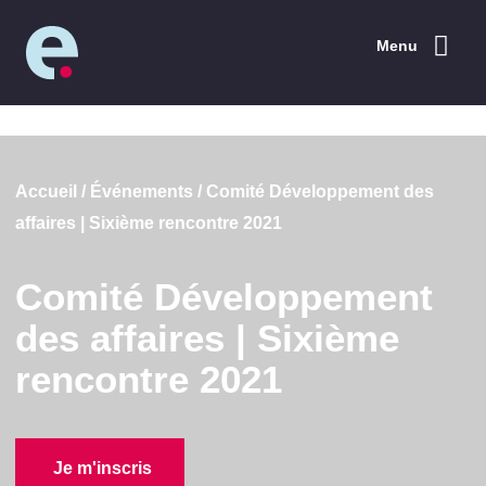
Menu
Accueil
/
Événements
/
Comité Développement des
affaires | Sixième rencontre 2021
Comité Développement
des affaires | Sixième
rencontre 2021
Je m'inscris