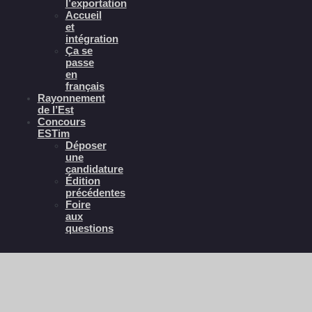
l’exportation
Accueil
et
intégration
Ça se
passe
en
français
Rayonnement
de l’Est
Concours
ESTim
Déposer
une
candidature
Édition
précédentes
Foire
aux
questions
Accueil
/
Événements
/
Signaux360 | Veille stratégique
augmentée pour exportateurs