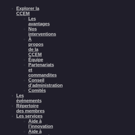
Explorer la
CCEM
Les
avantages
Nos
interventions
À
propos
de la
CCEM
Équipe
Partenariats
et
commandites
Conseil
d’administration
Comités
Les
événements
Répertoire
des membres
Les services
Aide à
l’innovation
Aide à