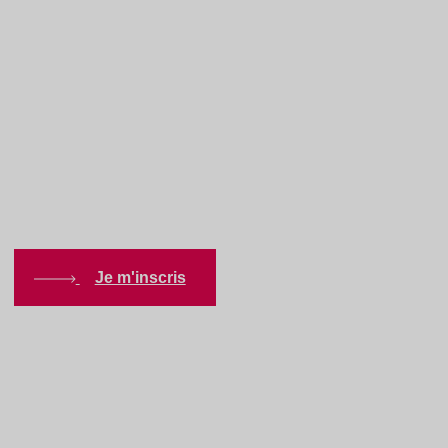
Signaux360 | Veille
stratégique augmentée
pour exportateurs
Je m'inscris