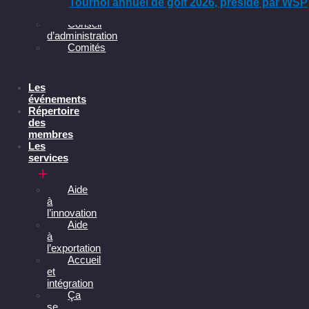
et
Tournoi annuel de golf 2026, présidé par WSP
commandites
Conseil
d’administration
Comités
Les
événements
Répertoire
des
membres
Les
services
Aide
à
l’innovation
Aide
à
l’exportation
Accueil
et
intégration
Ça
se