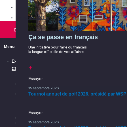
Ça se passe dans l’Est
Concours ESTim
Devenir membre
Équipe
Ça se passe en français
Partenaires
Menu
Une initiative pour faire du français
la langue officielle de vos affaires
Conseil d'administration
Explorer la
Comités
Ça se passe en français, ça
CCEM
continue
Les
Essayer
Essayer
avantages
Une initiative pour faire du français
Nos
la langue officielle de vos affaires
15 septembre 2026
15 septembre 2026
interventions
Tournoi annuel de golf 2026, présidé par WSP
À
Tournoi annuel de golf 2026, présidé par WSP
propos
de
la
CCEM
Essayer
Équipe
Partenariats
15 septembre 2026