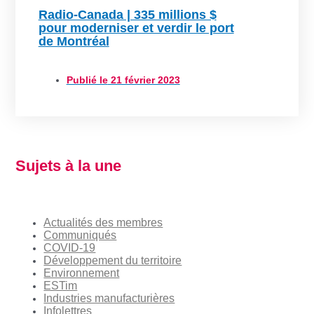
Radio-Canada | 335 millions $
pour moderniser et verdir le port
de Montréal
Publié le
21 février 2023
Sujets à la une
Actualités des membres
Communiqués
COVID-19
Développement du territoire
Environnement
ESTim
Industries manufacturières
Infolettres