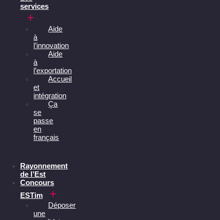
services
Aide
à
l’innovation
Aide
à
l’exportation
Accueil
et
intégration
Ça
se
passe
en
français
Rayonnement
de l’Est
Concours
ESTim
Déposer
une