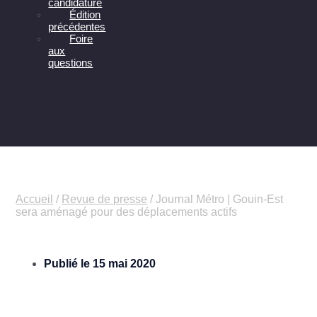
candidature
Édition
précédentes
Foire
aux
questions
Accueil
/
Revue de presse
/
Journal Métro | Gouin-Est
sera aménagé pour des déplacements actifs
Publié le
15 mai 2020