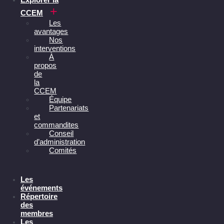
CCEM
Les
avantages
Nos
interventions
À
propos
de
la
CCEM
Équipe
Partenariats
et
commandites
Conseil
d’administration
Comités
Les
événements
Répertoire
des
membres
Les