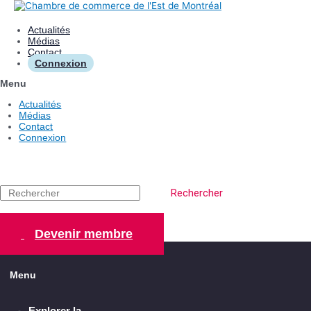
Aller
au
contenu
Actualités
Médias
Contact
Connexion
Menu
Actualités
Médias
Contact
Connexion
Rechercher
Devenir membre
Menu
Explorer la