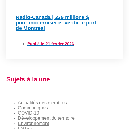
Radio-Canada | 335 millions $
pour moderniser et verdir le port
de Montréal
Publié le
21 février 2023
Sujets à la une
Actualités des membres
Communiqués
COVID-19
Développement du territoire
Environnement
ESTim