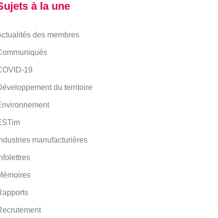
Sujets à la une
Actualités des membres
Communiqués
COVID-19
éveloppement du territoire
Environnement
ESTim
ndustries manufacturières
nfolettres
Mémoires
Rapports
Recrutement