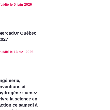
ublié le
5 juin 2026
MercadOr Québec
2027
ublié le
13 mai 2026
Ingénierie,
inventions et
hydrogène : venez
vivre la science en
action ce samedi à