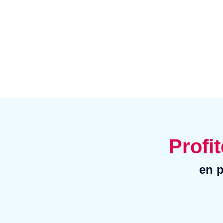
Profit
en p