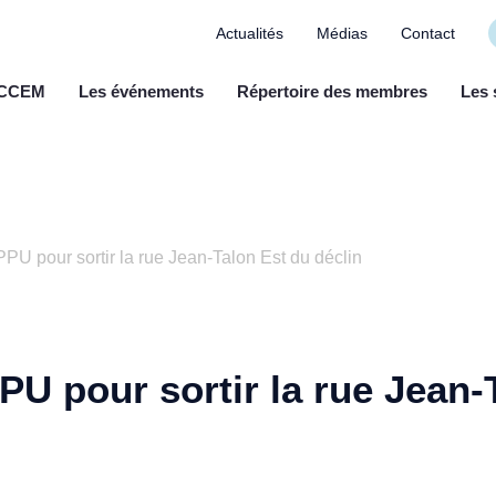
Actualités
Médias
Contact
a CCEM
Les événements
Répertoire des membres
Les 
PPU pour sortir la rue Jean-Talon Est du déclin
PU pour sortir la rue Jean-