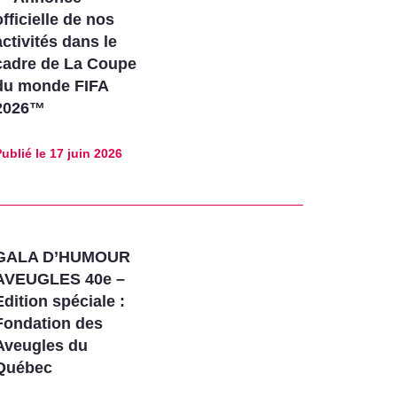
officielle de nos
activités dans le
cadre de La Coupe
du monde FIFA
2026™
ublié le
17 juin 2026
GALA D’HUMOUR
AVEUGLES 40e –
Edition spéciale :
Fondation des
Aveugles du
Québec