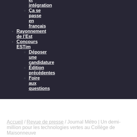
intégration
Ça se
passe
en
français
Rayonnement
de l’Est
Concours
ESTim
Déposer
une
candidature
Édition
précédentes
Foire
aux
questions
Accueil
/
Revue de presse
/
Journal Métro | Un demi-
million pour les technologies vertes au Collège de
Maisonneuve