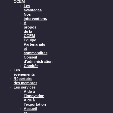
CCEM
Les
avantages
Nos
interventions
À
propos
de la
CCEM
Équipe
Partenariats
et
commandites
Conseil
d’administration
Comités
Les
événements
Répertoire
des membres
Les services
Aide à
l’innovation
Aide à
l’exportation
Accueil
et