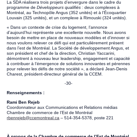
La SDA réalisera trois projets d’envergure dans le cadre du
programme de
Développeurs qualifiés
: deux complexes à
Montréal, au Technopôle Angus (352 unités) et à l’Écoquartier
Louvain (325 unités), et un complexe à Rimouski (324 unités).
« Dans un contexte de crise du logement, l’annonce
d’aujourd’hui représente une excellente nouvelle. Nous avons
besoin de mettre en place de nouveaux modèles et d’innover si
nous voulons relever ce défi qui est particulièrement présent
dans l’est de Montréal. La Société de développement Angus, et
son président et chef de la direction, Christian Yaccarini,
démontrent à nouveau leur leadership, engagement et capacité
à contribuer à l’émergence de solutions innovantes et pérennes
pour relever les défis de notre société », a déclaré Jean-Denis
Charest, président-directeur général de la CCEM.
-30-
Renseignements :
Rami Ben Rejeb
Coordonnateur aux Communications et Relations médias
Chambre de commerce de l’Est de Montréal
rbenrejeb@ccemontreal.ca
– 514-354-5378, poste 221
À propos de la Chambre de commerce de l’Est de Montréal