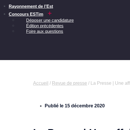
Rayonnement de l’Est
Concours ESTim
Déposer une candidature
Édition précédentes
Foire aux questions
Accueil
/
Revue de presse
/
La Presse | Une aff
Publié le
15 décembre 2020