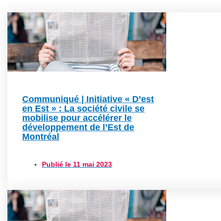
Communiqué | Initiative « D’est
en Est » : La société civile se
mobilise pour accélérer le
développement de l’Est de
Montréal
Publié le
11 mai 2023