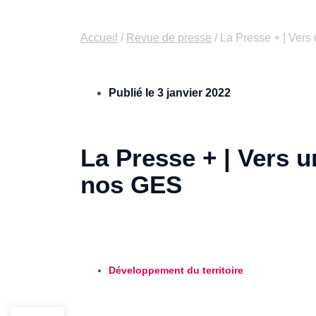
Accueil
/
Revue de presse
/
La Presse + | Vers
Publié le
3 janvier 2022
La Presse + | Vers u
nos GES
Développement du territoire