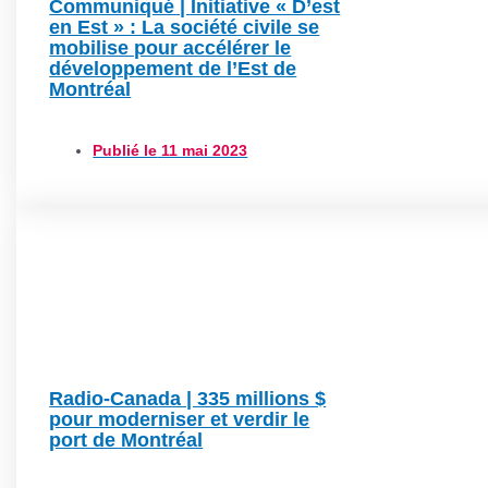
Communiqué | Initiative « D’est
en Est » : La société civile se
mobilise pour accélérer le
développement de l’Est de
Montréal
Publié le
11 mai 2023
Radio-Canada | 335 millions $
pour moderniser et verdir le
port de Montréal