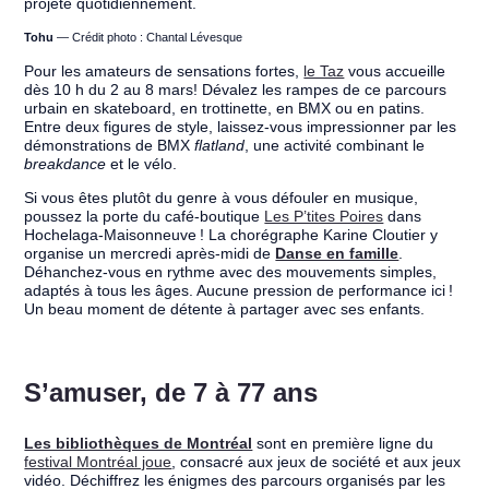
projeté quotidiennement.
Tohu
— Crédit photo : Chantal Lévesque
Pour les amateurs de sensations fortes,
le Taz
vous accueille
dès 10 h du 2 au 8 mars! Dévalez les rampes de ce parcours
urbain en skateboard, en trottinette, en BMX ou en patins.
Entre deux figures de style, laissez-vous impressionner par les
démonstrations de BMX
flatland
, une activité combinant le
breakdance
et le vélo.
Si vous êtes plutôt du genre à vous défouler en musique,
poussez la porte du café-boutique
Les P’tites Poires
dans
Hochelaga-Maisonneuve ! La chorégraphe Karine Cloutier y
organise un mercredi après-midi de
Danse en famille
.
Déhanchez-vous en rythme avec des mouvements simples,
adaptés à tous les âges. Aucune pression de performance ici !
Un beau moment de détente à partager avec ses enfants.
S’amuser, de 7 à 77 ans
Les bibliothèques de Montréal
sont en première ligne du
festival Montréal joue
, consacré aux jeux de société et aux jeux
vidéo. Déchiffrez les énigmes des parcours organisés par les