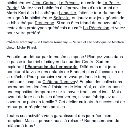
bibliothèques
Jean-Corbeil,
Le Prévost
, ou celle de
La Petite-
Patrie
! Mettez vos habiletés à l’épreuve lors d’un tournoi de
Mario Kart à la bibliothèque
Langelier
, faites le tour du monde
en lego à la bibliothèque
Belleville
, ou jouez aux jeux géants de
la bibliothèque
Frontenac
. Si vous êtes friand de nouveautés,
testez des prototypes québécois au café
La Récréation
et votez
pour votre préféré!
Château Ramzay
— © Château Ramezay — Musée et site historique de Montréal,
photo : Michel Pinault
Ensuite, un détour par le musée s’impose ! Plongez-vous dans
le passé industriel et citoyen du quartier Centre-Sud en
explorant
l’Écomusée du fier monde
. Différents mini-jeux
ponctuent la visite des enfants de 5 ans et plus à l’occasion de
la relâche. Pour poursuivre votre voyage dans le temps,
continuez jusqu’au
Château Ramezay
! En plus des collections
permanentes dédiées à l’histoire de Montréal, ce site propose
une exposition temporaire sur le savoir traditionnel inuit. Mais
avant de faire ces belles découvertes, si vous fabriquiez un
savoureux pain en famille ? Cet atelier culinaire à succès est de
retour pour régaler vos papilles.
Toutes ces activités vous garantissent des journées bien
remplies. Mais… pensez aussi à relaxer ! Bonne semaine de
relâche à tous !