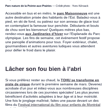
Parc-nature de la Pointe-aux-Prairies
— Crédit photo : Yves Kéroack
Accessible en bus et en métro, le
parc Maisonneuve
est une
autre destination prisée des habitants de l’Est. Baladez-vous à
pied, en ski de fond, ou patinez sur son anneau de glace tout
en contemplant la fameuse tour penchée. Débutants et bouts
de chou sont les bienvenus! Quelques mètres plus bas,
rendez-vous
aux Jardineries d’hiver
sur l’Esplanade du Parc
olympique. Les fins de semaine, cet événement festif propose
une panoplie d’animations pour tous. Foyer extérieur, chalet,
gourmandises et autres aventures ludiques vous attendent
pour défier le froid dans le plaisir.
Lâcher son fou bien à l’abri
Si vous préférez rester au chaud, la
TOHU se transforme en
piste de cirque
durant la première semaine de mars. Devenez
acrobate d’un jour et initiez-vous aux nombreuses disciplines
circassiennes lors de ces journées spéciales! Les plus jeunes
bénéficient d’activités adaptées à leur âge et à leur motricité.
Une fois le jonglage maîtrisé, faites une pause devant un des
films du
Festival international du film pour enfants de Montréal