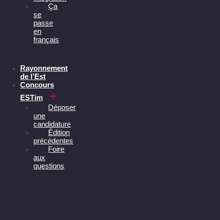
Ça
se
passe
en
français
Rayonnement
de l’Est
Concours
ESTim
Déposer
une
candidature
Édition
précédentes
Foire
aux
questions