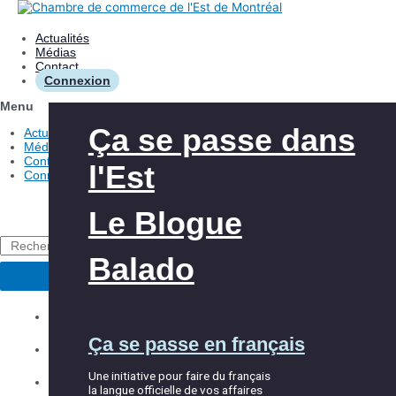
Aller
au
contenu
Actualités
Médias
Contact
Connexion
Menu
Les avantages
Aide à l’innovation
Ça se passe dans
Actualités
Médias
Contact
l'Est
Connexion
Nos interventions
Aide à l’exportation
Le Blogue
À propos de la
Club Exportateurs
Rechercher
CCEM
MTL
Balado
Accueil et
Explorer la CCEM
Équipe
Ça se passe en français
intégration
Les événements
Partenaires
Une initiative pour faire du français
Répertoire des membres
la langue officielle de vos affaires