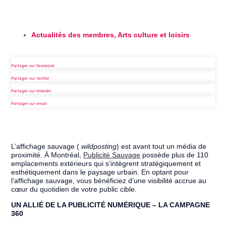
Actualités des membres
,
Arts culture et loisirs
Partager sur facebook
Partager sur twitter
Partager sur linkedin
Partager sur email
L’affichage sauvage (
wildposting
) est avant tout un média de
proximité. À Montréal,
Publicité Sauvage
possède plus de 110
emplacements extérieurs qui s’intègrent stratégiquement et
esthétiquement dans le paysage urbain. En optant pour
l’affichage sauvage, vous bénéficiez d’une visibilité accrue au
cœur du quotidien de votre public cible.
UN ALLIÉ DE LA PUBLICITÉ NUMÉRIQUE – LA CAMPAGNE
360