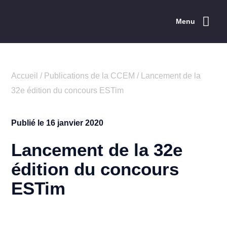
Menu
Explorer la CCEM
Les événements
Répertoire des membres
Les services
Rayonnement de l’Est
Concours ESTim
Accueil
/
Publications de la CCEM
/
Lancement de la
32e édition du concours ESTim
Publié le
16 janvier 2020
Lancement de la 32e
édition du concours
ESTim