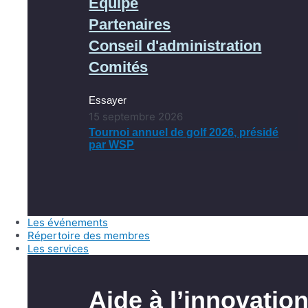
Équipe
Partenaires
Conseil d'administration
Comités
Essayer
15 septembre 2026
Tournoi annuel de golf 2026, présidé
par WSP
Les événements
Répertoire des membres
Les services
Aide à l’innovatio