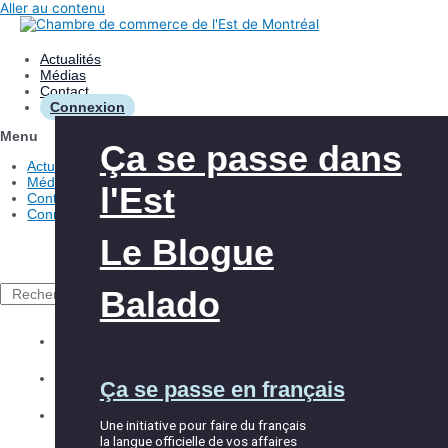
Aller au contenu
Actualités
Médias
Contact
Connexion
Menu
Les avantages
Aide à l’innovation
Ça se passe dans
Actualités
Médias
l'Est
Contact
Nos interventions
Aide à l’exportation
Connexion
Le Blogue
À propos de la
Club Exportateurs
CCEM
MTL
Balado
Rechercher
Explorer la CCEM
Accueil et
Les événements
Équipe
Ça se passe en français
intégration
Répertoire des membres
Partenaires
Une initiative pour faire du français
la langue officielle de vos affaires