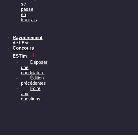
se
passe
en
français
Rayonnement
de l’Est
Concours
ESTim
Déposer
une
candidature
Édition
précédentes
Foire
aux
questions