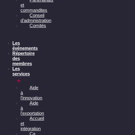
et
commandites
Conseil
d’administration
Comités
Les
événements
Répertoire
des
membres
Les
services
Aide
à
l’innovation
Aide
à
l’exportation
Accueil
et
intégration
Ça