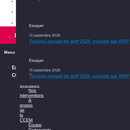
Conseil d'administration
Les services
Comités
Ça se passe en français, ça
Ça se passe dans l’Est
continue
Concours ESTim
Essayer
Essayer
Une initiative pour faire du français
la langue officielle de vos affaires
15 septembre 2026
Devenir membre
15 septembre 2026
Tournoi annuel de golf 2026, présidé par WSP
Tournoi annuel de golf 2026, présidé par WSP
Menu
Essayer
Explorer la
15 septembre 2026
CCEM
Tournoi annuel de golf 2026, présidé par WSP
Les
avantages
Nos
interventions
À
propos
de
la
CCEM
Équipe
Partenariats