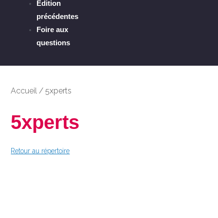
Édition
précédentes
Foire aux
questions
Accueil
/
5xperts
5xperts
Retour au répertoire