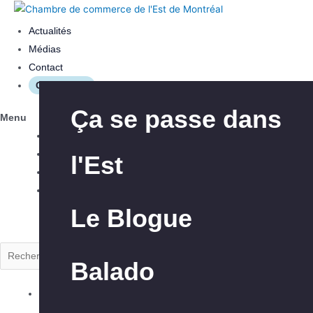
Actualités
Médias
Contact
Connexion
Les avantages
Aide à l’innovation
Ça se passe dans
Menu
Actualités
Médias
l'Est
Nos interventions
Aide à l’exportation
Contact
Connexion
Le Blogue
À propos de la
Club Exportateurs
Rechercher
CCEM
MTL
Balado
Explorer la CCEM