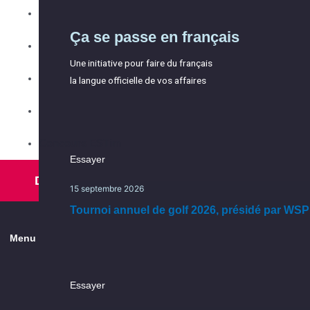
Accueil et
Les événements
Ça se passe en français
Équipe
Répertoire des membres
intégration
Une initiative pour faire du français
Partenaires
Les services
la langue officielle de vos affaires
Conseil d'administration
Ça se passe dans l’Est
Comités
Ça se passe en français, ça
Concours ESTim
Essayer
continue
Essayer
Devenir membre
15 septembre 2026
Une initiative pour faire du français
15 septembre 2026
la langue officielle de vos affaires
Tournoi annuel de golf 2026, présidé par WSP
Tournoi annuel de golf 2026, présidé par WSP
Menu
Explorer
Essayer
la