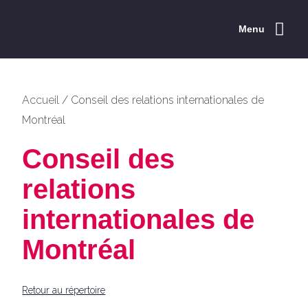
Menu
Explorer la CCEM
Les événements
Répertoire des membres
Les services
Rayonnement de l’Est
Concours ESTim
Accueil
/
Conseil des relations internationales de
Montréal
Conseil des
relations
internationales de
Montréal
Retour au répertoire