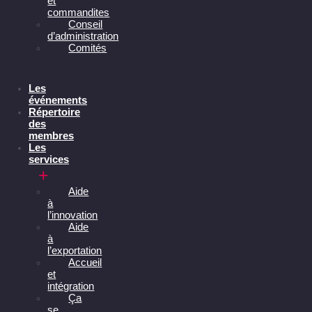
et
commandites
Conseil
d’administration
Comités
Les
événements
Répertoire
des
membres
Les
services
Aide
à
l’innovation
Aide
à
l’exportation
Accueil
et
intégration
Ça
se