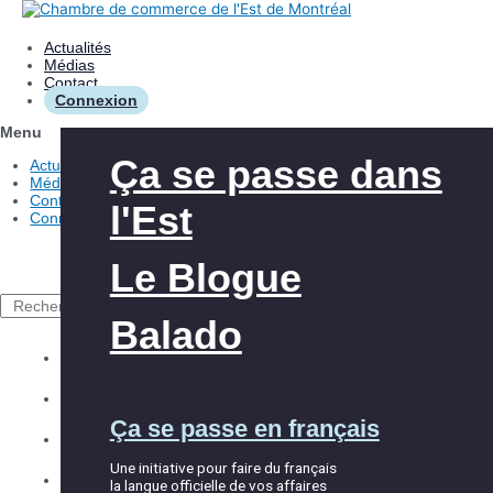
Aller
au
contenu
Actualités
Médias
Contact
Connexion
Menu
Les avantages
Aide à l’innovation
Ça se passe dans
Actualités
Médias
Contact
l'Est
Connexion
Nos interventions
Aide à l’exportation
Le Blogue
À propos de la
Club Exportateurs
Rechercher
CCEM
MTL
Balado
Explorer la CCEM
Accueil et
Les événements
Équipe
Ça se passe en français
intégration
Répertoire des membres
Partenaires
Une initiative pour faire du français
Les services
la langue officielle de vos affaires