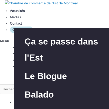
Actualités
Médias
Contact
Connexion
Les avantages
Aide à l’innovation
Ça se passe dans
Menu
Actualités
Médias
l'Est
Nos interventions
Aide à l’exportation
Contact
Connexion
Le Blogue
À propos de la
Club Exportateurs
Rechercher
CCEM
MTL
Balado
Explorer la CCEM