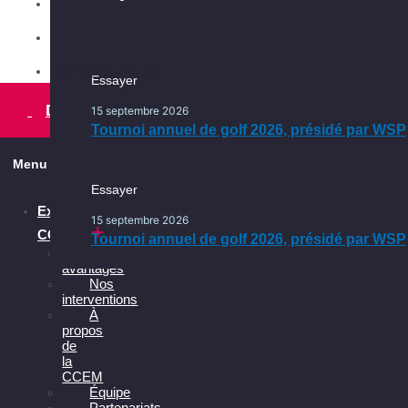
Conseil d'administration
Les services
Comités
Ça se passe en français, ça
Ça se passe dans l’Est
continue
Concours ESTim
Essayer
Essayer
Une initiative pour faire du français
la langue officielle de vos affaires
15 septembre 2026
Devenir membre
15 septembre 2026
Tournoi annuel de golf 2026, présidé par WSP
Tournoi annuel de golf 2026, présidé par WSP
Menu
Essayer
Explorer la
15 septembre 2026
CCEM
Tournoi annuel de golf 2026, présidé par WSP
Les
avantages
Nos
interventions
À
propos
de
la
CCEM
Équipe
Partenariats