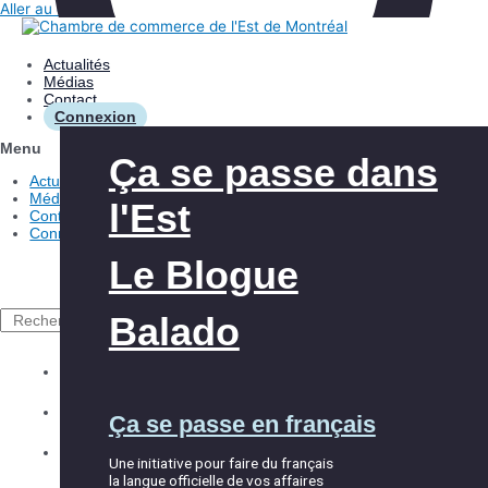
Aller au contenu
Actualités
Médias
Contact
Connexion
Menu
Les avantages
Aide à l’innovation
Ça se passe dans
Actualités
Médias
l'Est
Contact
Nos interventions
Aide à l’exportation
Connexion
Le Blogue
À propos de la
Club Exportateurs
CCEM
MTL
Balado
Rechercher
Explorer la CCEM
Accueil et
Les événements
Équipe
Ça se passe en français
intégration
Répertoire des membres
Partenaires
Une initiative pour faire du français
la langue officielle de vos affaires