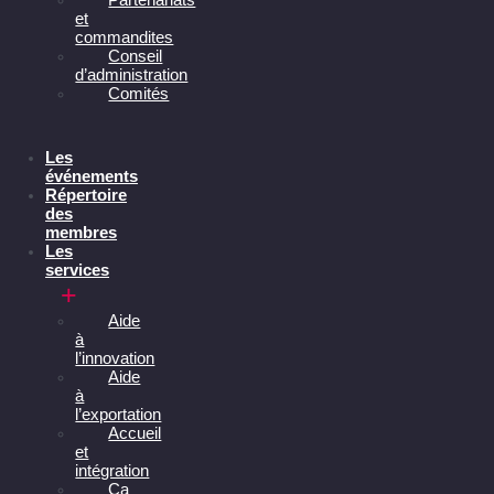
et
commandites
Conseil
d’administration
Comités
Les
événements
Répertoire
des
membres
Les
services
Aide
à
l’innovation
Aide
à
l’exportation
Accueil
et
intégration
Ça