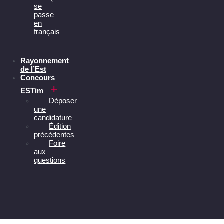
se
passe
en
français
Rayonnement
de l’Est
Concours
ESTim
Déposer
une
candidature
Édition
précédentes
Foire
aux
questions