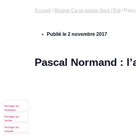
Accueil
/
Blogue Ça se passe dans l'Est
/
Pasca
Publié le
2 novembre 2017
Pascal Normand : l’a
Partager sur
facebook
Partager sur
twitter
Partager sur
linkedin