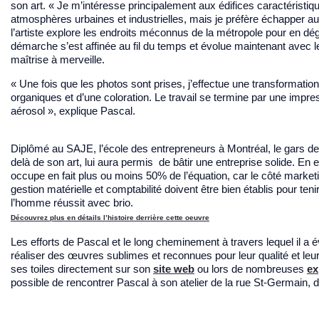
son art. « Je m’intéresse principalement aux édifices caractéristique
atmosphères urbaines et industrielles, mais je préfère échapper aux 
l’artiste explore les endroits méconnus de la métropole pour en déga
démarche s’est affinée au fil du temps et évolue maintenant avec l
maîtrise à merveille.
« Une fois que les photos sont prises, j’effectue une transformation 
organiques et d’une coloration. Le travail se termine par une impres
aérosol », explique Pascal.
Diplômé au SAJE, l’école des entrepreneurs à Montréal, le gars d
delà de son art, lui aura permis de bâtir une entreprise solide. En eff
occupe en fait plus ou moins 50% de l’équation, car le côté market
gestion matérielle et comptabilité doivent être bien établis pour te
l’homme réussit avec brio.
Découvrez plus en détails l’histoire derrière cette oeuvre
Les efforts de Pascal et le long cheminement à travers lequel il a év
réaliser des œuvres sublimes et reconnues pour leur qualité et leur o
ses toiles directement sur son
site web
ou lors de nombreuses
ex
possible de rencontrer Pascal à son atelier de la rue St-Germain