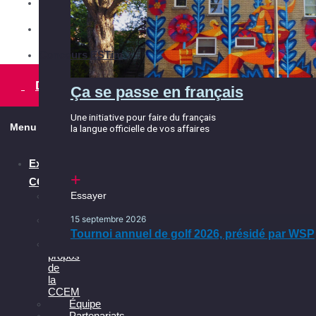
Conseil d'administration
Les services
Comités
Ça se passe en français, ça
Ça se passe dans l’Est
continue
Concours ESTim
Essayer
Une initiative pour faire du français
la langue officielle de vos affaires
15 septembre 2026
Devenir membre
Ça se passe en français
Tournoi annuel de golf 2026, présidé par WSP
Une initiative pour faire du français
Menu
la langue officielle de vos affaires
Essayer
Explorer la
15 septembre 2026
CCEM
Tournoi annuel de golf 2026, présidé par WSP
Les
Essayer
avantages
Nos
15 septembre 2026
interventions
Tournoi annuel de golf 2026, présidé par WSP
À
propos
de
la
CCEM
Équipe
Partenariats