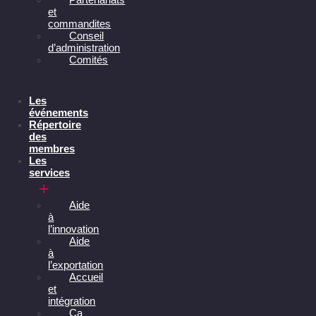
et
commandites
Conseil
d’administration
Comités
Les
événements
Répertoire
des
membres
Les
services
Aide
à
l’innovation
Aide
à
l’exportation
Accueil
et
intégration
Ça