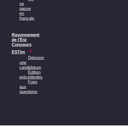
se
passe
en
français
Rayonnement
de l’Est
Concours
ESTim
Déposer
une
candidature
Édition
précédentes
Foire
aux
questions