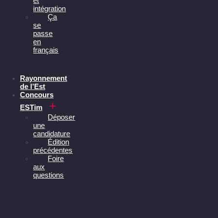
et
intégration
Ça
se
passe
en
français
Rayonnement
de l’Est
Concours
ESTim
Déposer
une
candidature
Édition
précédentes
Foire
aux
questions