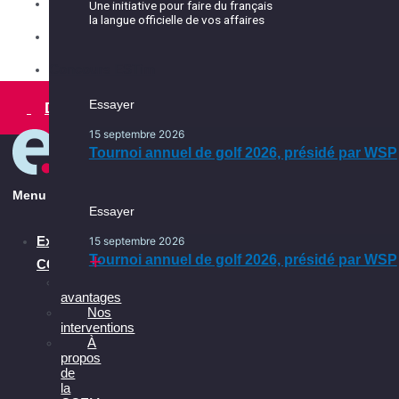
Partenaires
Les services
Une initiative pour faire du français
la langue officielle de vos affaires
Conseil d'administration
Ça se passe dans l’Est
Comités
Ça se passe en français, ça
Concours ESTim
continue
Essayer
Essayer
Devenir membre
Une initiative pour faire du français
la langue officielle de vos affaires
15 septembre 2026
15 septembre 2026
Tournoi annuel de golf 2026, présidé par WSP
Tournoi annuel de golf 2026, présidé par WSP
Menu
Essayer
Explorer la
15 septembre 2026
Tournoi annuel de golf 2026, présidé par WSP
CCEM
Les
avantages
Nos
interventions
À
propos
de
la