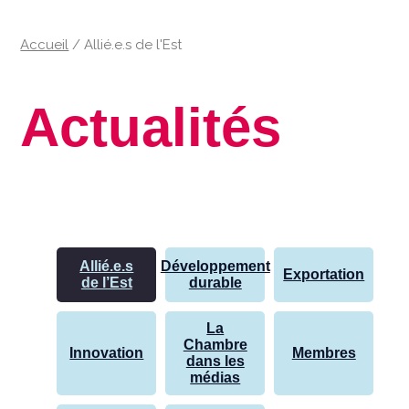
Accueil
/
Allié.e.s de l'Est
Actualités
Allié.e.s
Développement
Exportation
de l’Est
durable
La
Chambre
Innovation
Membres
dans les
médias