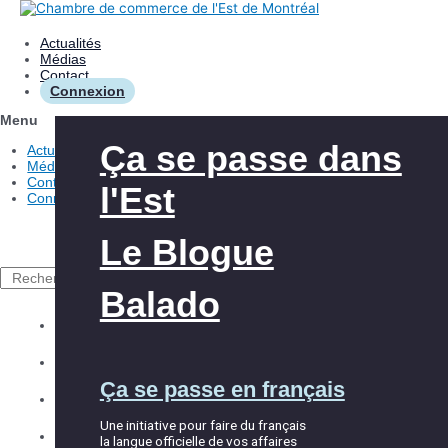
Aller
au
contenu
Actualités
Médias
Contact
Connexion
Menu
Les avantages
Aide à l’innovation
Ça se passe dans
Actualités
Médias
Contact
l'Est
Connexion
Nos interventions
Aide à l’exportation
Le Blogue
À propos de la
Club Exportateurs
Rechercher
CCEM
MTL
Balado
Explorer la CCEM
Accueil et
Les événements
Équipe
Ça se passe en français
intégration
Répertoire des membres
Partenaires
Une initiative pour faire du français
Les services
la langue officielle de vos affaires