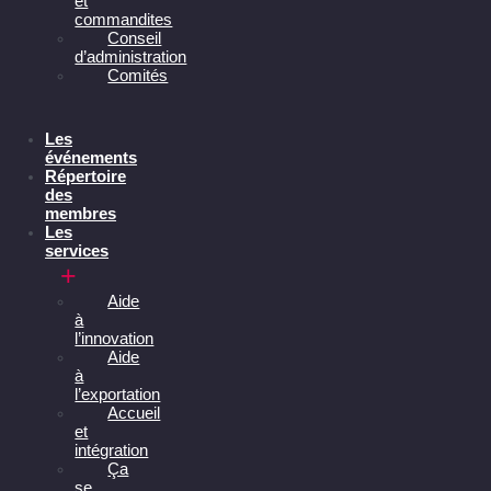
et
commandites
Conseil
d’administration
Comités
Les
événements
Répertoire
des
membres
Les
services
Aide
à
l’innovation
Aide
à
l’exportation
Accueil
et
intégration
Ça
se