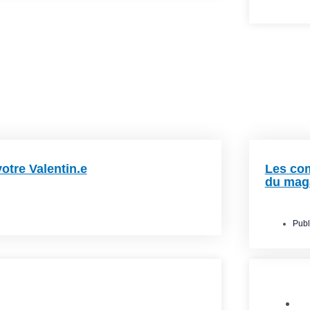
otre Valentin.e
Les com
du mag
Publ
s l'Est
,
Commerce de détail
,
B