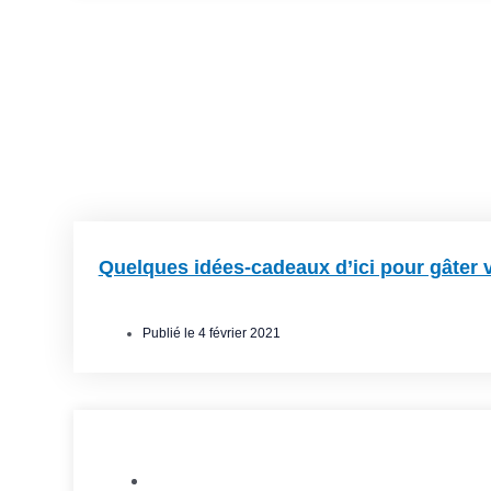
Quelques idées-cadeaux d’ici pour gâter v
Publié le
4 février 2021
Achat local
,
Blogue Ça se passe dan