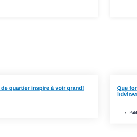
C
de quartier inspire à voir grand!
Que fon
fidélise
Publ