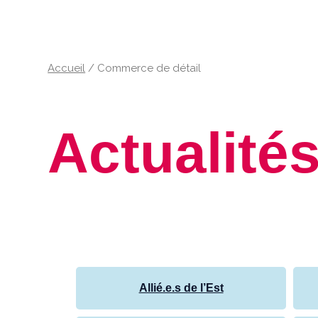
Accueil
/
Commerce de détail
Actualité
Allié.e.s de l’Est