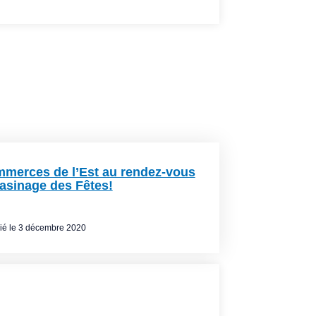
merces de l’Est au rendez-vous
asinage des Fêtes!
ié le
3 décembre 2020
logue Ça se passe dans l'Est
,