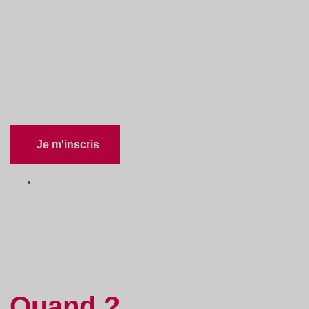
2021
Assemblée générale
d’élections 2021
Je m'inscris
Contenus en ligne
•
Pour les membres
Quand ?