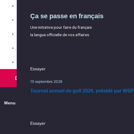
Accueil et
Les événements
Ça se passe en français
Équipe
Répertoire des membres
intégration
Une initiative pour faire du français
Partenaires
Les services
la langue officielle de vos affaires
Conseil d'administration
Ça se passe dans l’Est
Comités
Ça se passe en français, ça
Concours ESTim
Essayer
continue
Essayer
Devenir membre
15 septembre 2026
Une initiative pour faire du français
15 septembre 2026
la langue officielle de vos affaires
Tournoi annuel de golf 2026, présidé par WSP
Tournoi annuel de golf 2026, présidé par WSP
Menu
Explorer
Essayer
la