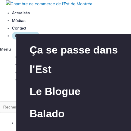
Actualités
Médias
Contact
Connexion
Les avantages
Aide à l’innovation
Ça se passe dans
Menu
Actualités
Médias
l'Est
Nos interventions
Aide à l’exportation
Contact
Connexion
Le Blogue
À propos de la
Club Exportateurs
Rechercher
CCEM
MTL
Balado
Explorer la CCEM