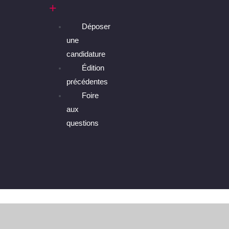
Déposer
une
candidature
Édition
précédentes
Foire
aux
questions
Accueil
/
Événements
/
Assemblée générale d’élections