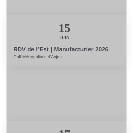
15
JUIN
RDV de l’Est | Manufacturier 2026
Golf Métropolitain d'Anjou
Conférence