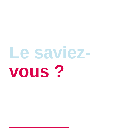
Le saviez-
vous ?
Saviez-vous que vous pouvez sauver
jusqu’à 25% sur les événements en
étant membre?
En savoir plus