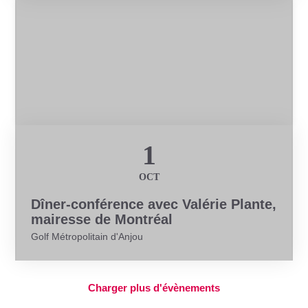
Conférence
1
OCT
Dîner-conférence avec Valérie Plante,
mairesse de Montréal
Golf Métropolitain d'Anjou
Charger plus d'évènements