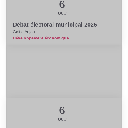
6
OCT
Débat électoral municipal 2025
Golf d'Anjou
Développement économique
Conférence
6
OCT