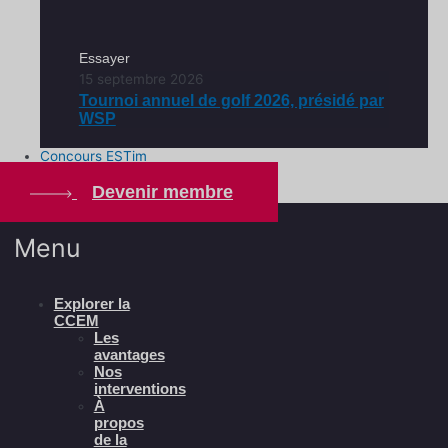
Essayer
15 septembre 2026
Tournoi annuel de golf 2026, présidé par
WSP
Concours ESTim
Devenir membre
Menu
Explorer la
CCEM
Les
avantages
Nos
interventions
À
propos
de la