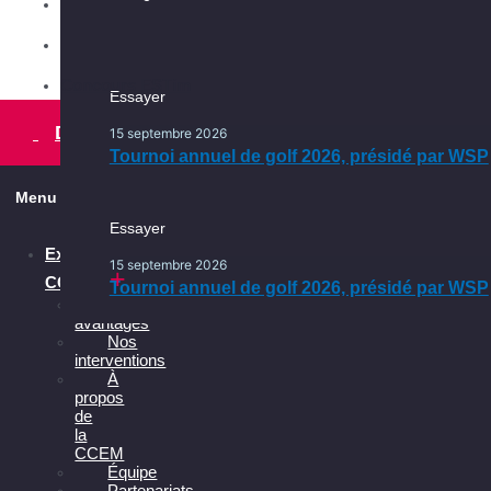
Conseil d'administration
Les services
Comités
Ça se passe en français, ça
Ça se passe dans l’Est
continue
Concours ESTim
Essayer
Essayer
Une initiative pour faire du français
la langue officielle de vos affaires
15 septembre 2026
Devenir membre
15 septembre 2026
Tournoi annuel de golf 2026, présidé par WSP
Tournoi annuel de golf 2026, présidé par WSP
Menu
Essayer
Explorer la
15 septembre 2026
CCEM
Tournoi annuel de golf 2026, présidé par WSP
Les
avantages
Nos
interventions
À
propos
de
la
CCEM
Équipe
Partenariats