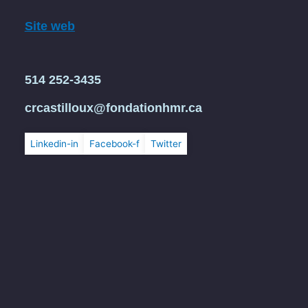
Site web
514 252-3435
crcastilloux@fondationhmr.ca
Linkedin-in
Facebook-f
Twitter