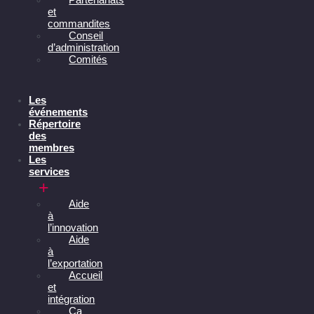
et
commandites
Conseil
d’administration
Comités
Les
événements
Répertoire
des
membres
Les
services
Aide
à
l’innovation
Aide
à
l’exportation
Accueil
et
intégration
Ça