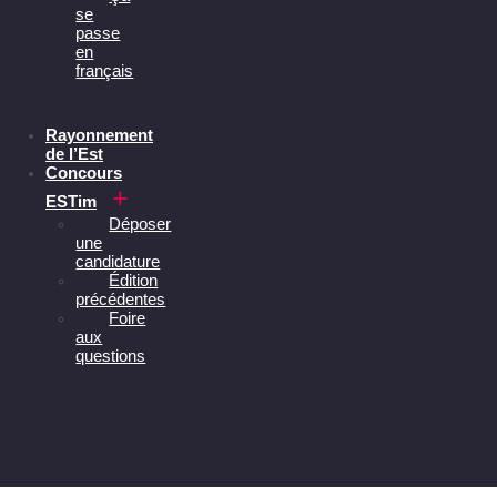
se
passe
en
français
Rayonnement
de l’Est
Concours
ESTim
Déposer
une
candidature
Édition
précédentes
Foire
aux
questions