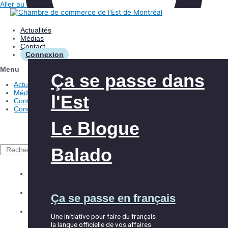
Aller au contenu
Actualités
Médias
Contact
Connexion
Menu
Les avantages
Aide à l’innovation
Ça se passe dans
Actualités
Médias
l'Est
Contact
Nos interventions
Aide à l’exportation
Connexion
Le Blogue
À propos de la
Club Exportateurs
CCEM
MTL
Balado
Rechercher
Explorer la CCEM
Accueil et
Les événements
Équipe
Ça se passe en français
intégration
Répertoire des membres
Partenaires
Une initiative pour faire du français
la langue officielle de vos affaires