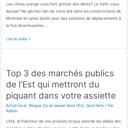
Les cônes orange vous font grincer des dents? Le trafic vous
épuise? Ne gâchez rien de votre été dans les constructions de
Montréal et optez plutôt pour des solutions de déplacements à
la fois divertissantes …
Les
Lire la suite »
4
façons
estivales
de
Top 3 des marchés publics
se
de l’Est qui mettront du
déplacer
dans
piquant dans votre assiette
l’Est
Achat local
,
Blogue Ça se passe dans l'Est
,
Quoi faire
/ Par
Admin
L’été, la fraîcheur de nos produits locaux abonde les allées des