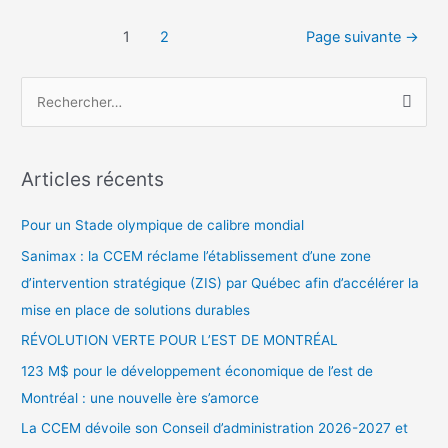
pour
Navigation
Zone
1
2
Page suivante
→
des
Homa
articles
!
R
e
c
h
Articles récents
e
r
Pour un Stade olympique de calibre mondial
c
Sanimax : la CCEM réclame l’établissement d’une zone
h
d’intervention stratégique (ZIS) par Québec afin d’accélérer la
e
mise en place de solutions durables
r
RÉVOLUTION VERTE POUR L’EST DE MONTRÉAL
123 M$ pour le développement économique de l’est de
:
Montréal : une nouvelle ère s’amorce
La CCEM dévoile son Conseil d’administration 2026-2027 et