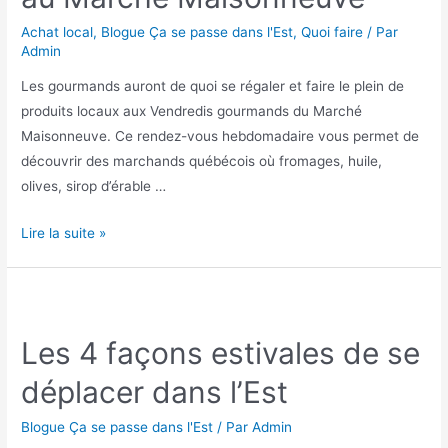
Achat local
,
Blogue Ça se passe dans l'Est
,
Quoi faire
/ Par
Admin
Les gourmands auront de quoi se régaler et faire le plein de
produits locaux aux Vendredis gourmands du Marché
Maisonneuve. Ce rendez-vous hebdomadaire vous permet de
découvrir des marchands québécois où fromages, huile,
olives, sirop d’érable …
Les
Lire la suite »
Vendredis
gourmands
au
Marché
Les 4 façons estivales de se
Maisonneuve
déplacer dans l’Est
Blogue Ça se passe dans l'Est
/ Par
Admin