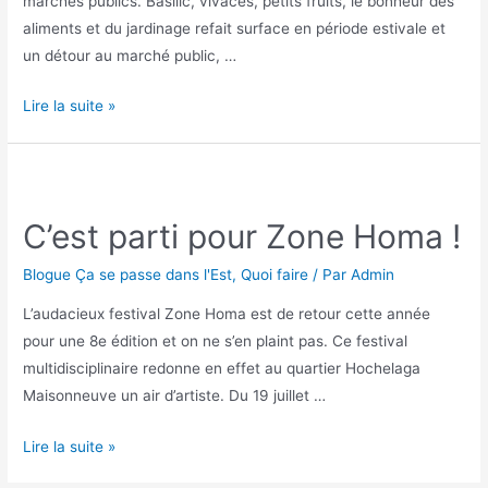
marchés publics. Basilic, vivaces, petits fruits, le bonheur des
aliments et du jardinage refait surface en période estivale et
un détour au marché public, …
Top
Lire la suite »
3
des
marchés
publics
C’est parti pour Zone Homa !
de
l’Est
Blogue Ça se passe dans l'Est
,
Quoi faire
/ Par
Admin
qui
L’audacieux festival Zone Homa est de retour cette année
mettront
pour une 8e édition et on ne s’en plaint pas. Ce festival
du
multidisciplinaire redonne en effet au quartier Hochelaga
piquant
Maisonneuve un air d’artiste. Du 19 juillet …
dans
votre
C’est
Lire la suite »
assiette
parti