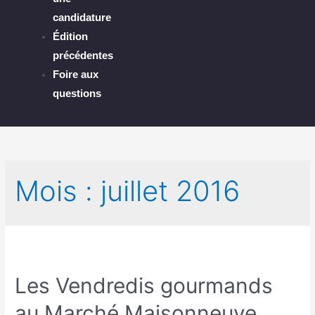
candidature
Édition
précédentes
Foire aux
questions
Mois :
juillet 2016
Les Vendredis gourmands
au Marché Maisonneuve