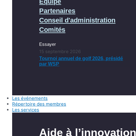
Équipe
Partenaires
Conseil d'administration
Comités
Essayer
15 septembre 2026
Tournoi annuel de golf 2026, présidé
par WSP
Les événements
Répertoire des membres
Les services
Aide à l’innovatio