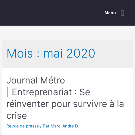
Menu
Explorer la CCEM
Les événements
Répertoire des membres
Les services
Rayonnement de l’Est
Concours ESTim
Mois :
mai 2020
Journal Métro
| Entreprenariat : Se
réinventer pour survivre à la
crise
Revue de presse
/ Par
Marc-Andre D.