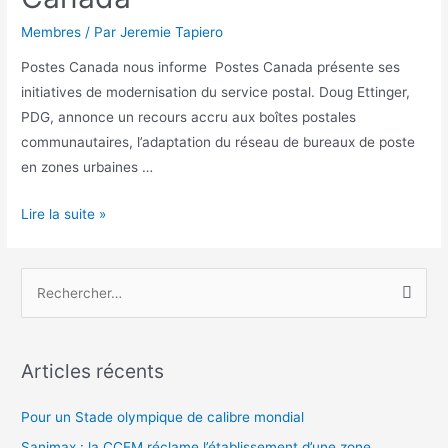
Membres
/ Par
Jeremie Tapiero
Postes Canada nous informe Postes Canada présente ses
initiatives de modernisation du service postal. Doug Ettinger,
PDG, annonce un recours accru aux boîtes postales
communautaires, l’adaptation du réseau de bureaux de poste
en zones urbaines …
Lettre
Lire la suite »
du
PDG
R
de
e
Postes
c
Canada
h
Articles récents
e
r
Pour un Stade olympique de calibre mondial
c
Sanimax : la CCEM réclame l’établissement d’une zone