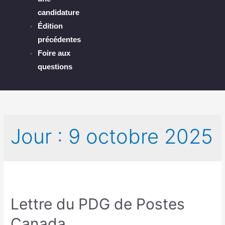
candidature
Édition
précédentes
Foire aux
questions
Jour :
9 octobre 2025
Lettre du PDG de Postes
Canada